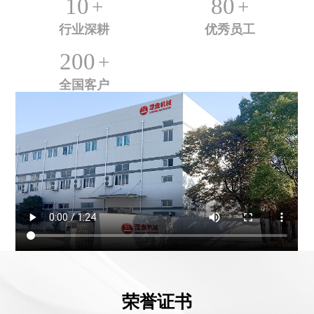
10
80
+
+
行业深耕
优秀员工
200
+
全国客户
荣誉证书